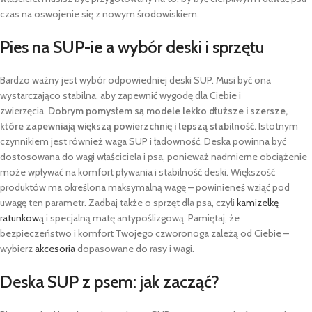
czas na oswojenie się z nowym środowiskiem.
Pies na SUP-ie a wybór deski i sprzętu
Bardzo ważny jest wybór odpowiedniej deski SUP. Musi być ona
wystarczająco stabilna, aby zapewnić wygodę dla Ciebie i
zwierzęcia.
Dobrym pomysłem są modele lekko dłuższe i szersze,
które zapewniają większą powierzchnię i lepszą stabilność.
Istotnym
czynnikiem jest również waga SUP i ładowność. Deska powinna być
dostosowana do wagi właściciela i psa, ponieważ nadmierne obciążenie
może wpływać na komfort pływania i stabilność deski. Większość
produktów ma określona maksymalną wagę – powinieneś wziąć pod
uwagę ten parametr. Zadbaj także o sprzęt dla psa, czyli
kamizelkę
ratunkową
i specjalną matę antypoślizgową. Pamiętaj, że
bezpieczeństwo i komfort Twojego czworonoga zależą od Ciebie –
wybierz
akcesoria
dopasowane do rasy i wagi.
Deska SUP z psem: jak zacząć?