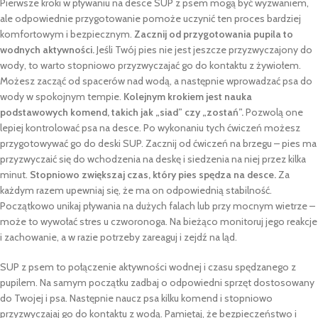
Pierwsze kroki w pływaniu na desce SUP z psem mogą być wyzwaniem,
ale odpowiednie przygotowanie pomoże uczynić ten proces bardziej
komfortowym i bezpiecznym.
Zacznij od przygotowania pupila to
wodnych aktywności.
Jeśli Twój pies nie jest jeszcze przyzwyczajony do
wody, to warto stopniowo przyzwyczajać go do kontaktu z żywiołem.
Możesz zacząć od spacerów nad wodą, a następnie wprowadzać psa do
wody w spokojnym tempie.
Kolejnym krokiem jest nauka
podstawowych komend, takich jak „siad” czy „zostań”.
Pozwolą one
lepiej kontrolować psa na desce. Po wykonaniu tych ćwiczeń możesz
przygotowywać go do deski SUP. Zacznij od ćwiczeń na brzegu – pies ma
przyzwyczaić się do wchodzenia na deskę i siedzenia na niej przez kilka
minut.
Stopniowo zwiększaj czas, który pies spędza na desce.
Za
każdym razem upewniaj się, że ma on odpowiednią stabilność.
Początkowo unikaj pływania na dużych falach lub przy mocnym wietrze –
może to wywołać stres u czworonoga. Na bieżąco monitoruj jego reakcje
i zachowanie, a w razie potrzeby zareaguj i zejdź na ląd.
SUP z psem to połączenie aktywności wodnej i czasu spędzanego z
pupilem. Na samym początku zadbaj o odpowiedni sprzęt dostosowany
do Twojej i psa. Następnie naucz psa kilku komend i stopniowo
przyzwyczajaj go do kontaktu z wodą. Pamiętaj, że bezpieczeństwo i