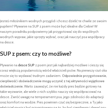
Jesteś miłośnikiem wodnych przygód i chcesz dzielić te chwile ze swoim
pupilem? Pływanie na SUP z psem może być idealne dla Ciebie! W
naszym poradniku podpowiemy jak przygotować się do wspólnych
wodnych wypraw, jakie sprzęty wybrać, oraz jak nauczyć psa współpracy
na desce.
SUP z psem: czy to możliwe?
Pływanie na
desce SUP
z psem jest jak najbardziej możliwe i cieszy się
coraz większą popularnością wśród właścicieli psów. Na pierwszy rzut oka
może się to wydawać trudnym zadaniem.
Odpowiednie przygotowanie,
cierpliwość i doświadczenie mogą uczynić z tej aktywności wyjątkowe
doświadczenie.
Warto zauważyć, że nie każdy pies będzie gotowy na
takie wyzwanie, ale wiele z nich szybko nauczy się współpracować na
desce. Zwróć uwagę na temperament psa, jego zdolności do adaptacji
oraz komfort na wodzie. Pies powinien czuć się bezpiecznie, a Ty jako
właściciel musisz być przygotowany na to, by być cierpliwym i dawać psu