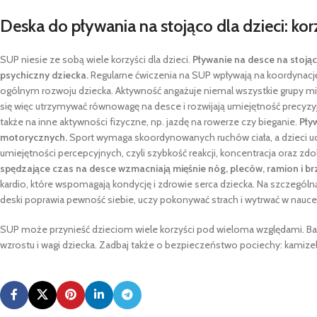
Deska do pływania na stojąco dla dzieci: kor
SUP niesie ze sobą wiele korzyści dla dzieci.
Pływanie na desce na stoją
psychiczny dziecka.
Regularne ćwiczenia na SUP wpływają na koordynac
ogólnym rozwoju dziecka. Aktywność angażuje niemal wszystkie grupy mięś
się więc utrzymywać równowagę na desce i rozwijają umiejętność precyzyj
także na inne aktywności fizyczne, np. jazdę na rowerze czy bieganie.
Pływ
motorycznych.
Sport wymaga skoordynowanych ruchów ciała, a dzieci uc
umiejętności percepcyjnych, czyli szybkość reakcji, koncentracja oraz
spędzające czas na desce wzmacniają mięśnie nóg, pleców, ramion i br
kardio, które wspomagają kondycję i zdrowie serca dziecka. Na szczegól
deski poprawia pewność siebie, uczy pokonywać strach i wytrwać w nauce
SUP może przynieść dzieciom wiele korzyści pod wieloma względami. B
wzrostu i wagi dziecka. Zadbaj także o bezpieczeństwo pociechy: kamizel