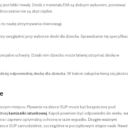
jest lekki i trwały. Deski z materiału EVA są dobrym wyborem, ponieważ
ocześnie nie są zbyt ciężkie.
a to naukę utrzymywania równowagi.
 uwzględnić przy wyborze deski dla dziecka. Sprawdzanie tej specyfikacj
 specjalne uchwyty. Dzięki nim dziecko może łatwiej utrzymać deskę w
dziej odpowiednią deskę dla dziecka.
W trakcie zakupów kieruj się jakości
ie
erwszym miejscu. Pływanie na desce SUP może być bezpieczne pod
dniej
kamizelki ratunkowej
.
Kapok powinien być odpowiedni do wieku, wa
wana i zapewni optymalną ochronę w razie wypadku.
Drugim ważnym
na desce SUP samodzielnie, szczególnie w początkowym etapie nauki. Nawe