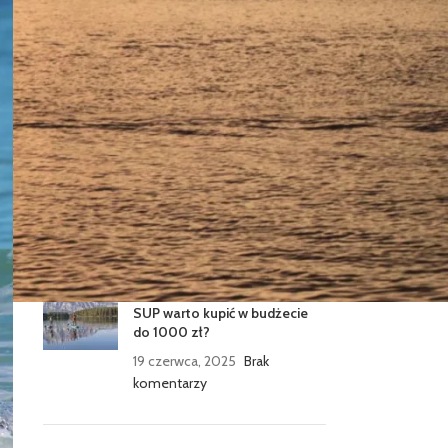
Jaki leash wybrać do deski
SUP?
26 czerwca, 2025
Brak
komentarzy
SUP zimą: czy można pływać
na dmuchanej desce SUP
podczas zimy?
23 czerwca, 2025
Brak
komentarzy
SUP do 1000 zł: jaką deskę
SUP warto kupić w budżecie
do 1000 zł?
19 czerwca, 2025
Brak
komentarzy