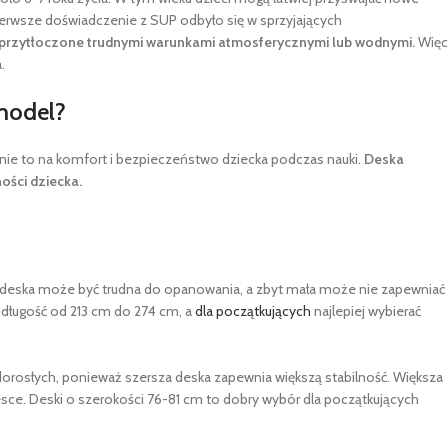
pierwsze doświadczenie z SUP odbyło się w sprzyjających
 przytłoczone trudnymi warunkami atmosferycznymi lub wodnymi.
Więc
.
 model?
ie to na komfort i bezpieczeństwo dziecka podczas nauki.
Deska
ości dziecka.
ża deska może być trudna do opanowania, a zbyt mała może nie zapewniać
ą długość od 213 cm do 274 cm, a
dla początkujących
najlepiej wybierać
dorosłych, ponieważ szersza deska zapewnia większą stabilność. Większa
esce. Deski o szerokości 76-81 cm to dobry wybór dla początkujących