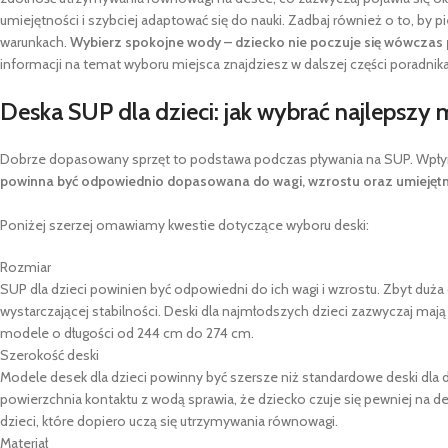
umiejętności i szybciej adaptować się do nauki. Zadbaj również o to, by 
warunkach.
Wybierz spokojne wody – dziecko nie poczuje się wówczas
informacji na temat wyboru miejsca znajdziesz w dalszej części poradnika
Deska SUP dla dzieci: jak wybrać najlepszy
Dobrze dopasowany sprzęt to podstawa podczas pływania na SUP. Wpłyn
powinna być odpowiednio dopasowana do wagi, wzrostu oraz umiejętn
Poniżej szerzej omawiamy kwestie dotyczące wyboru deski:
Rozmiar
SUP dla dzieci powinien być odpowiedni do ich wagi i wzrostu. Zbyt du
wystarczającej stabilności. Deski dla najmłodszych dzieci zazwyczaj maj
modele o długości od 244 cm do 274 cm.
Szerokość deski
Modele desek dla dzieci powinny być szersze niż standardowe deski dla 
powierzchnia kontaktu z wodą sprawia, że dziecko czuje się pewniej na d
dzieci, które dopiero uczą się utrzymywania równowagi.
Materiał