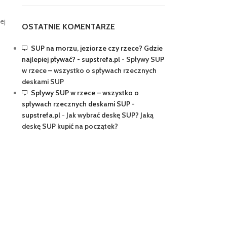
ej
OSTATNIE KOMENTARZE
SUP na morzu, jeziorze czy rzece? Gdzie
najlepiej pływać? - supstrefa.pl
-
Spływy SUP
w rzece – wszystko o spływach rzecznych
deskami SUP
Spływy SUP w rzece – wszystko o
spływach rzecznych deskami SUP -
supstrefa.pl
-
Jak wybrać deskę SUP? Jaką
deskę SUP kupić na początek?