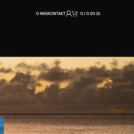
O NAS
KONTAKT
0
/
0.00
ZŁ
KATEGORIE
Sport
OSTATNIE WPISY