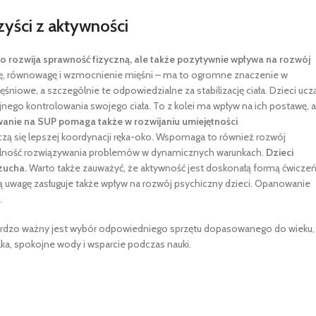
zyści z aktywności
co rozwija sprawność fizyczną, ale także pozytywnie wpływa na rozwój
ję, równowagę i wzmocnienie mięśni – ma to ogromne znaczenie w
niowe, a szczególnie te odpowiedzialne za stabilizację ciała. Dzieci ucz
nego kontrolowania swojego ciała. To z kolei ma wpływ na ich postawę, a
anie na SUP pomaga także w rozwijaniu umiejętności
zą się lepszej koordynacji ręka-oko. Wspomaga to również rozwój
 zdolność rozwiązywania problemów w dynamicznych warunkach.
Dzieci
zucha.
Warto także zauważyć, że aktywność jest doskonałą formą ćwicze
ną uwagę zasługuje także wpływ na rozwój psychiczny dzieci. Opanowanie
.
ardzo ważny jest wybór odpowiedniego sprzętu dopasowanego do wieku,
ka, spokojne wody i wsparcie podczas nauki.