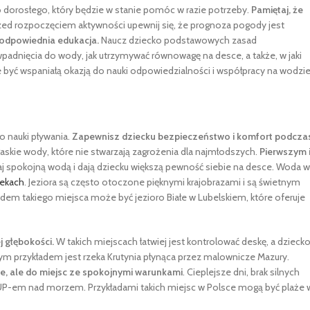
orosłego, który będzie w stanie pomóc w razie potrzeby.
Pamiętaj, że
zed rozpoczęciem aktywności upewnij się, że prognoza pogody jest
 odpowiednia edukacja.
Naucz dziecko podstawowych zasad
wpadnięcia do wody, jak utrzymywać równowagę na desce, a także, w jaki
yć wspaniałą okazją do nauki odpowiedzialności i współpracy na wodzie
 nauki pływania.
Zapewnisz dziecku bezpieczeństwo i komfort podcza
skie wody, które nie stwarzają zagrożenia dla najmłodszych.
Pierwszym 
aj spokojną wodą i dają dziecku większą pewność siebie na desce. Woda w
zekach
. Jeziora są często otoczone pięknymi krajobrazami i są świetnym
em takiego miejsca może być jezioro Białe w Lubelskiem, które oferuje
j głębokości.
W takich miejscach łatwiej jest kontrolować deskę, a dzieck
nym przykładem jest rzeka Krutynia płynąca przez malownicze Mazury.
e, ale do miejsc ze spokojnymi warunkami
. Cieplejsze dni, brak silnych
 SUP-em nad morzem. Przykładami takich miejsc w Polsce mogą być plaże 