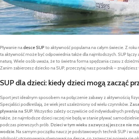
Pływanie na
desce SUP
to aktywność popularna na całym świecie. Z roku n
ta aktywność może być odpowiednia także dla najmłodszych. SUP łączy a
naturą. Wiele osób uważa, że to świetna forma spędzania czasu z dzieć
Zanim zabierzesz dziecko na SUP, przeczytaj nasz poradnik – znajdziesz 
SUP dla dzieci: kiedy dzieci mogą zacząć p
Sport jest idealnym sposobem na połączenie zabawy z aktywnością fizyczn
Specjaliści podkreślają, że wiek jest uzależniony od wielu czynników.
Zasa
pływania na SUP.
Wszystko zależy oczywiście od indywidualnych predysp
także, że najmłodsze dzieci raczej nie będą w stanie pływać samodzielnie
podczas pierwszych prób.
Dzieci w tym wieku zazwyczaj jeszcze nie maj
wodzie.
Na samym początku naucz je podstawowych technik SUP i w raz
zdolność utrzymywania równowagi na desce, co zazwyczaj pojawia się oko