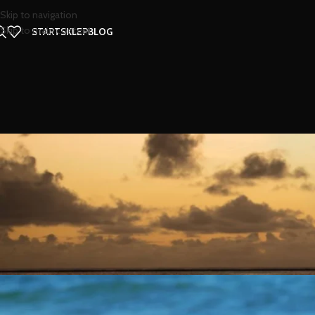
Skip to navigation
Skip to main content
START
SKLEP
BLOG
S
SUP dla dzieci: c
Autor
Bartek
Wł