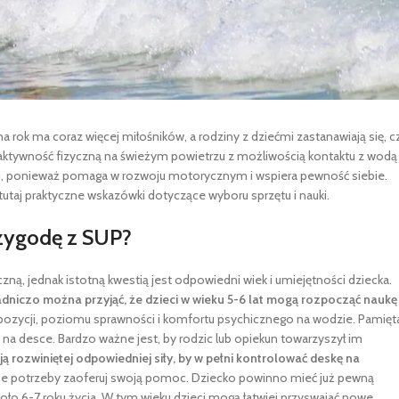
a rok ma coraz więcej miłośników, a rodziny z dziećmi zastanawiają się, c
ktywność fizyczną na świeżym powietrzu z możliwością kontaktu z wodą 
mi, ponieważ pomaga w rozwoju motorycznym i wspiera pewność siebie.
tutaj praktyczne wskazówki dotyczące wyboru sprzętu i nauki.
rzygodę z SUP?
ą, jednak istotną kwestią jest odpowiedni wiek i umiejętności dziecka.
dniczo można przyjąć, że dzieci w wieku 5-6 lat mogą rozpocząć naukę
ozycji, poziomu sprawności i komfortu psychicznego na wodzie. Pamięt
 na desce. Bardzo ważne jest, by rodzic lub opiekun towarzyszył im
ą rozwiniętej odpowiedniej siły, by w pełni kontrolować deskę na
ie potrzeby zaoferuj swoją pomoc. Dziecko powinno mieć już pewną
ło 6-7 roku życia. W tym wieku dzieci mogą łatwiej przyswajać nowe