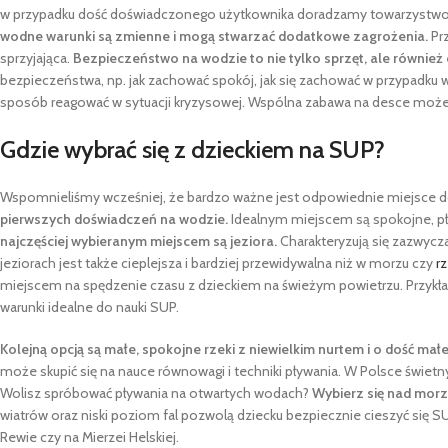
w przypadku dość doświadczonego użytkownika doradzamy towarzystwo d
wodne warunki są zmienne i mogą stwarzać dodatkowe zagrożenia.
Pr
sprzyjająca.
Bezpieczeństwo na wodzie to nie tylko sprzęt, ale również
bezpieczeństwa, np. jak zachować spokój, jak się zachować w przypadku 
sposób reagować w sytuacji kryzysowej. Wspólna zabawa na desce może b
Gdzie wybrać się z dzieckiem na SUP?
Wspomnieliśmy wcześniej, że bardzo ważne jest odpowiednie miejsce do
pierwszych doświadczeń na wodzie.
Idealnym miejscem są spokojne, pła
najczęściej wybieranym miejscem są jeziora.
Charakteryzują się zazwycz
jeziorach jest także cieplejsza i bardziej przewidywalna niż w morzu czy
r
miejscem na spędzenie czasu z dzieckiem na świeżym powietrzu. Przykład
warunki idealne do nauki SUP.
Kolejną opcją są małe, spokojne rzeki z niewielkim nurtem i o dość małe
może skupić się na nauce równowagi i techniki pływania. W Polsce świet
Wolisz spróbować pływania na otwartych wodach?
Wybierz się nad morz
wiatrów oraz niski poziom fal pozwolą dziecku bezpiecznie cieszyć się
Rewie czy na Mierzei Helskiej.