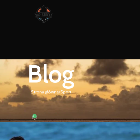
Blog
Strona główna
Sport
PORT
zy to dobry pomysł?
0
. 10 marca, 2025