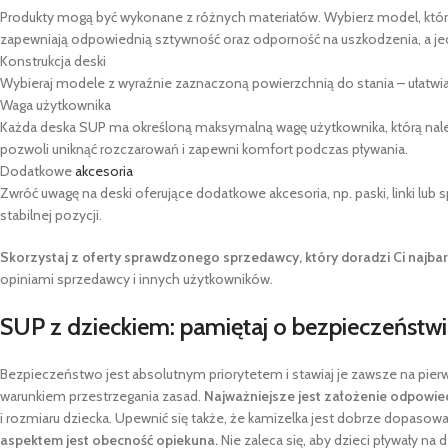
Produkty mogą być wykonane z różnych materiałów. Wybierz model, który 
zapewniają odpowiednią sztywność oraz odporność na uszkodzenia, a jedn
Konstrukcja deski
Wybieraj modele z wyraźnie zaznaczoną powierzchnią do stania – ułatwi
Waga użytkownika
Każda deska SUP ma określoną maksymalną wagę użytkownika, którą należy
pozwoli uniknąć rozczarowań i zapewni komfort podczas pływania.
Dodatkowe
akcesoria
Zwróć uwagę na deski oferujące dodatkowe akcesoria, np. paski, linki lub
stabilnej pozycji.
Skorzystaj z oferty sprawdzonego sprzedawcy, który doradzi Ci najbar
opiniami sprzedawcy i innych użytkowników.
SUP z dzieckiem: pamiętaj o bezpieczeństw
Bezpieczeństwo jest absolutnym priorytetem i stawiaj je zawsze na pi
warunkiem przestrzegania zasad.
Najważniejsze jest założenie odpowie
i rozmiaru dziecka. Upewnić się także, że kamizelka jest dobrze dopaso
aspektem jest obecność opiekuna.
Nie zaleca się, aby dzieci pływały 