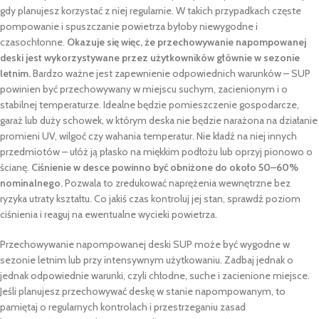
gdy planujesz korzystać z niej regularnie. W takich przypadkach częste
pompowanie i spuszczanie powietrza byłoby niewygodne i
czasochłonne.
Okazuje się więc, że przechowywanie napompowanej
deski jest wykorzystywane przez użytkowników głównie w sezonie
letnim.
Bardzo ważne jest zapewnienie odpowiednich warunków – SUP
powinien być przechowywany w miejscu suchym, zacienionym i o
stabilnej temperaturze. Idealne będzie pomieszczenie gospodarcze,
garaż lub duży schowek, w którym deska nie będzie narażona na działanie
promieni UV, wilgoć czy wahania temperatur. Nie kładź na niej innych
przedmiotów – ułóż ją płasko na miękkim podłożu lub oprzyj pionowo o
ścianę.
Ciśnienie w desce powinno być obniżone do około 50–60%
nominalnego.
Pozwala to zredukować naprężenia wewnętrzne bez
ryzyka utraty kształtu. Co jakiś czas kontroluj jej stan, sprawdź poziom
ciśnienia i reaguj na ewentualne wycieki powietrza.
Przechowywanie napompowanej deski SUP może być wygodne w
sezonie letnim lub przy intensywnym użytkowaniu. Zadbaj jednak o
jednak odpowiednie warunki, czyli chłodne, suche i zacienione miejsce.
Jeśli planujesz przechowywać deskę w stanie napompowanym, to
pamiętaj o regularnych kontrolach i przestrzeganiu zasad