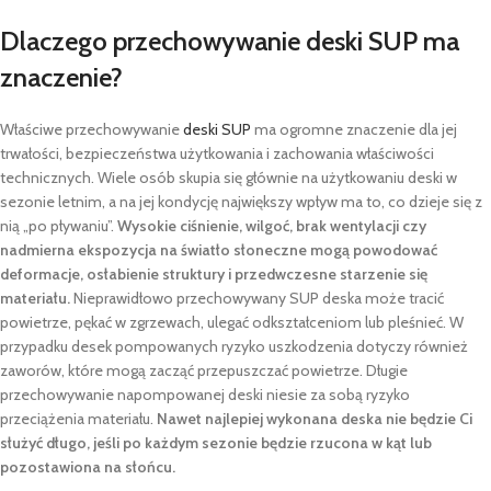
Dlaczego przechowywanie deski SUP ma
znaczenie?
Właściwe przechowywanie
deski SUP
ma ogromne znaczenie dla jej
trwałości, bezpieczeństwa użytkowania i zachowania właściwości
technicznych. Wiele osób skupia się głównie na użytkowaniu deski w
sezonie letnim, a na jej kondycję największy wpływ ma to, co dzieje się z
nią „po pływaniu”.
Wysokie ciśnienie, wilgoć, brak wentylacji czy
nadmierna ekspozycja na światło słoneczne mogą powodować
deformacje, osłabienie struktury i przedwczesne starzenie się
materiału.
Nieprawidłowo przechowywany SUP deska może tracić
powietrze, pękać w zgrzewach, ulegać odkształceniom lub pleśnieć. W
przypadku desek pompowanych ryzyko uszkodzenia dotyczy również
zaworów, które mogą zacząć przepuszczać powietrze. Długie
przechowywanie napompowanej deski niesie za sobą ryzyko
przeciążenia materiału.
Nawet najlepiej wykonana deska nie będzie Ci
służyć długo, jeśli po każdym sezonie będzie rzucona w kąt lub
pozostawiona na słońcu.