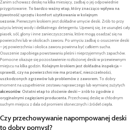
Zanim schowasz deskę na kilka miesięcy, zadbaj o jej odpowiednie
przygotowanie.
To bardzo ważny etap, który znacząco wpływa na
żywotność sprzętu i komfort użytkowania w kolejnym
sezonie.
Pierwszym krokiem jest dokładne umycie deski. Zrób to przy
użyciu letniej wody i delikatnego detergentu. Upewnij się, że usunąłeś cały
piasek, sól, glony i inne zanieczyszczenia, które mogą osadzać się na
powierzchni lub w okolicach zaworu. Po umyciu zadbaj o osuszenie deski
– jej powierzchnia i okolica zaworu powinna być całkiem sucha.
Osuszenie zapobiega powstawaniu pleśni i nieprzyjemnych zapachów.
Pomocne okazuje się pozostawienie rozłożonej deski w przewiewnym
miejscu na kilka godzin.
Kolejnym krokiem jest dokładna inspekcja –
sprawdź, czy na powierzchni nie ma przetarć, nieszczelności,
uszkodzonych zgrzewów lub problemów z zaworem.
To dobry
moment na uzupełnienie zestawu naprawczego lub wymianę zużytych
akcesoriów
.
Ostatni etap to złożenie deski – zrób to zgodnie z
oryginalnymi zagięciami producenta.
Przechowuj deskę w chłodnym
suchym miejscu z dala od promieni słonecznych i źródeł ciepła.
Czy przechowywanie napompowanej deski
to dobry pomysł?