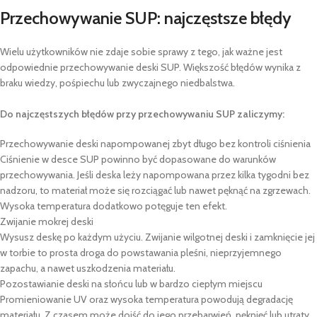
Przechowywanie SUP: najczęstsze błędy
Wielu użytkowników nie zdaje sobie sprawy z tego, jak ważne jest
odpowiednie przechowywanie deski SUP. Większość błędów wynika z
braku wiedzy, pośpiechu lub zwyczajnego niedbalstwa.
Do najczęstszych błędów przy przechowywaniu SUP zaliczymy:
Przechowywanie deski napompowanej zbyt długo bez kontroli ciśnienia
Ciśnienie w desce SUP powinno być dopasowane do warunków
przechowywania. Jeśli deska leży napompowana przez kilka tygodni bez
nadzoru, to materiał może się rozciągać lub nawet pęknąć na zgrzewach.
Wysoka temperatura dodatkowo potęguje ten efekt.
Zwijanie mokrej deski
Wysusz deskę po każdym użyciu. Zwijanie wilgotnej deski i zamknięcie jej
w torbie to prosta droga do powstawania pleśni, nieprzyjemnego
zapachu, a nawet uszkodzenia materiału.
Pozostawianie deski na słońcu lub w bardzo ciepłym miejscu
Promieniowanie UV oraz wysoka temperatura powodują degradację
materiału. Z czasem może dojść do jego przebarwień, pęknięć lub utraty