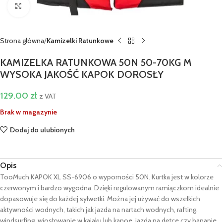
Kliknij aby powiększyć
Strona główna
Kamizelki Ratunkowe
KAMIZELKA RATUNKOWA 50N 50-70KG M
WYSOKA JAKOŚĆ KAPOK DOROSŁY
129.00
zł
z VAT
Brak w magazynie
Dodaj do ulubionych
Opis
TooMuch KAPOK XL SS-6906 o wyporności 50N. Kurtka jest w kolorze
czerwonym i bardzo wygodna. Dzięki regulowanym ramiączkom idealnie
dopasowuje się do każdej sylwetki. Można jej używać do wszelkich
aktywności wodnych, takich jak jazda na nartach wodnych, rafting,
windsurfing, wiosłowanie w kajaku lub kanoe, jazda na dętce czy bananie