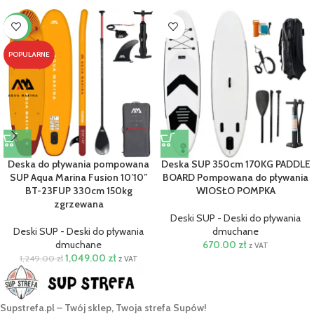
-16%
POPULARNE
Deska do pływania pompowana
Deska SUP 350cm 170KG PADDLE
SUP Aqua Marina Fusion 10’10”
BOARD Pompowana do pływania
BT-23FUP 330cm 150kg
WIOSŁO POMPKA
zgrzewana
Deski SUP - Deski do pływania
Deski SUP - Deski do pływania
dmuchane
dmuchane
670.00
zł
z VAT
1,049.00
zł
1,249.00
zł
z VAT
Supstrefa.pl – Twój sklep, Twoja strefa Supów!