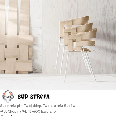
Imperdiet mauris a nontin
Accessories
Supstrefa.pl – Twój sklep, Twoja strefa Supów!
ul. Chopina 94, 43-600 Jaworzno