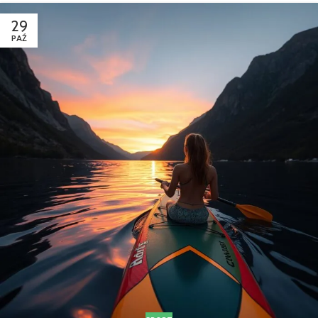
29
PAŹ