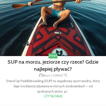
SPORT
SUP na morzu, jeziorze czy rzece? Gdzie
najlepiej pływać?
Biuro 1-DRIIVE
Stand Up Paddleboarding (SUP) to wyjątkowy sport wodny, który
daje możliwość pływania w różnych środowiskach – od
spokojnych jezior, pr...
CZYTAJ DALEJ