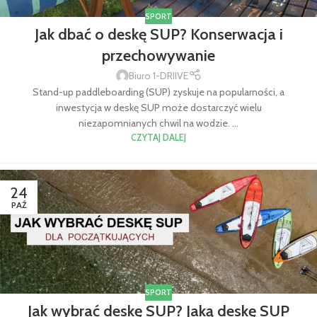
SPORT
Jak dbać o deskę SUP? Konserwacja i
przechowywanie
Biuro 1-DRIIVE
Stand-up paddleboarding (SUP) zyskuje na popularności, a
inwestycja w deskę SUP może dostarczyć wielu
niezapomnianych chwil na wodzie. ...
CZYTAJ DALEJ
24
PAŹ
SPORT
Jak wybrać deskę SUP? Jaką deskę SUP